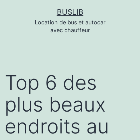
Aller
BUSLIB
au
Location de bus et autocar
contenu
avec chauffeur
Top 6 des
plus beaux
endroits au