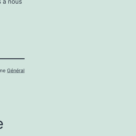
s à nous
mme
Général
e