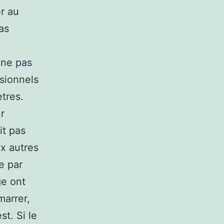
er au
as
 ne pas
sionnels
tres.
r
it pas
x autres
e par
ge ont
marrer,
t. Si le