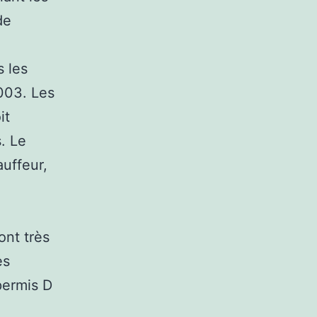
de
s les
003. Les
it
. Le
auffeur,
ont très
es
permis D