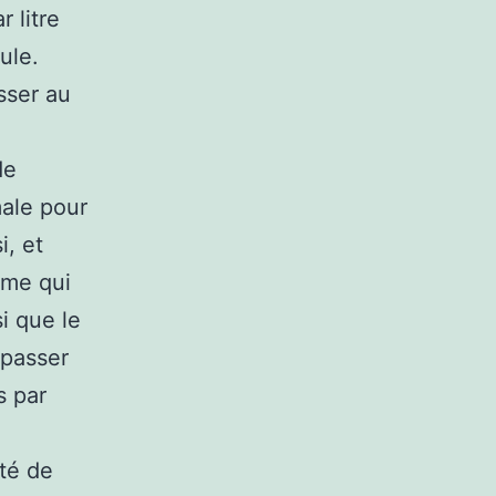
 litre
ule.
sser au
de
male pour
i, et
ème qui
si que le
 passer
s par
ité de