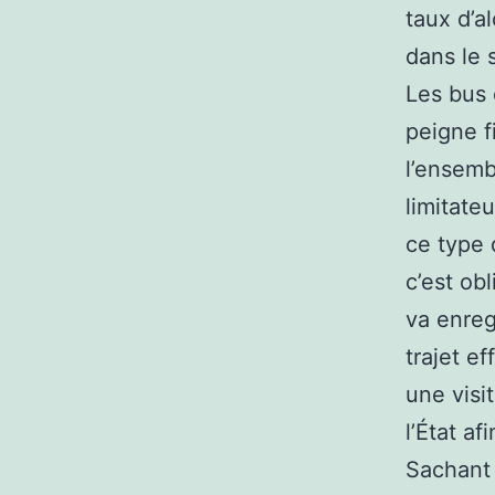
taux d’a
dans le 
Les bus 
peigne f
l’ensemb
limitate
ce type 
c’est ob
va enreg
trajet ef
une visi
l’État af
Sachant 