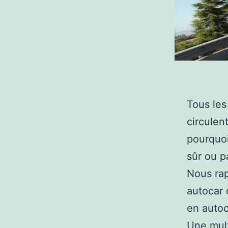
Tous les
circulen
pourquoi
sûr ou p
Nous rap
autocar 
en autoc
Une mult