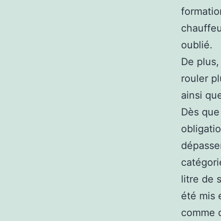
formatio
chauffeu
oublié.
De plus,
rouler p
ainsi qu
Dès que 
obligati
dépasser
catégori
litre de
été mis 
comme di