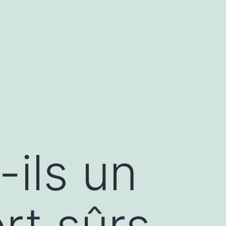
-ils un
rt sûrs