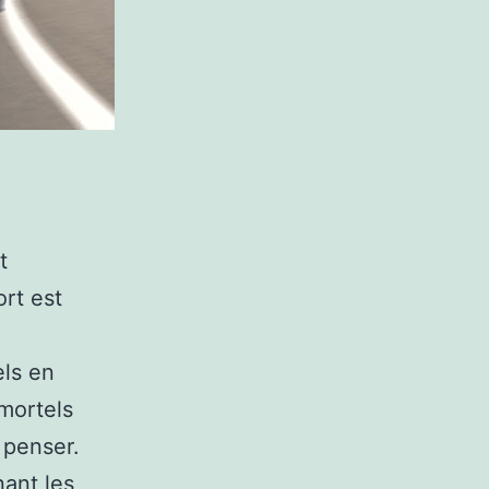
t
rt est
els en
 mortels
 penser.
ant les