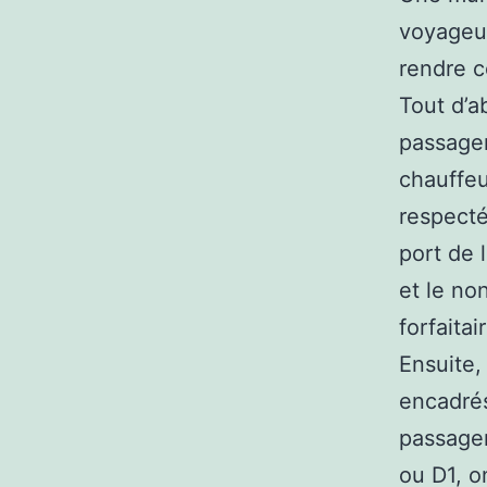
voyageur
rendre c
Tout d’a
passager
chauffeu
respecté
port de 
et le no
forfaita
Ensuite,
encadrés
passager
ou D1, o