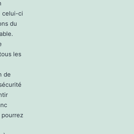
n
celui-ci
ions du
able.
e
tous les
n de
sécurité
tir
onc
 pourrez