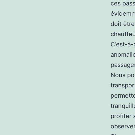
ces pass
évidemme
doit êtr
chauffeu
C’est-à-d
anomalie
passager
Nous pou
transpor
permette
tranquil
profiter
observer