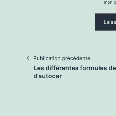
mon p
Navigation
Publication précédente
Les différentes formules de
de
d’autocar
l’article