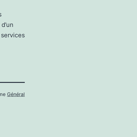
s
 d’un
s services
mme
Général