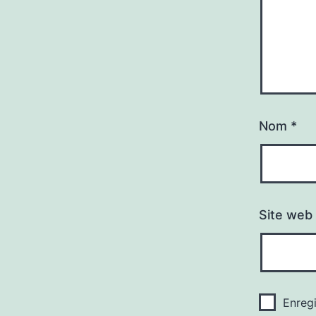
Nom
*
Site web
Enreg