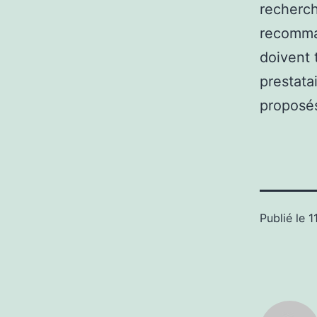
recherch
recomman
doivent 
prestatai
proposés
Publié le
1