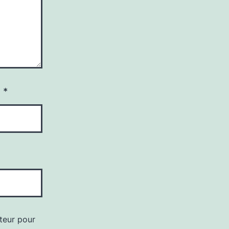
e
*
teur pour