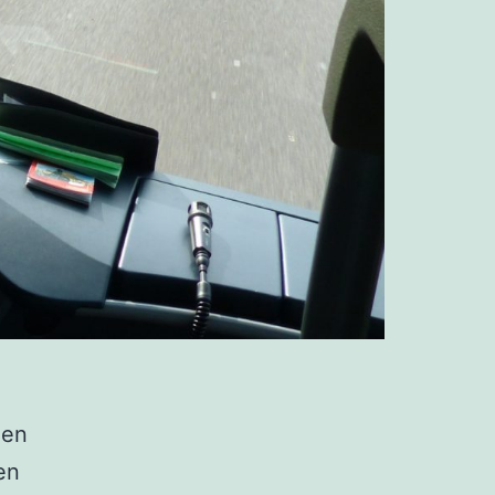
 en
en