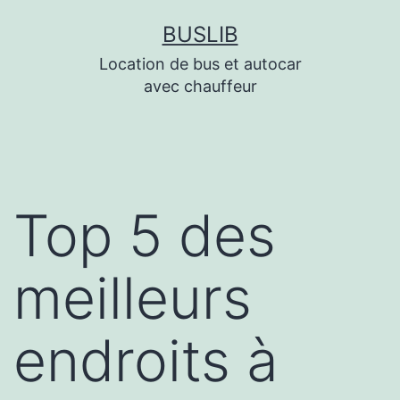
Aller
BUSLIB
au
Location de bus et autocar
contenu
avec chauffeur
Top 5 des
meilleurs
endroits à