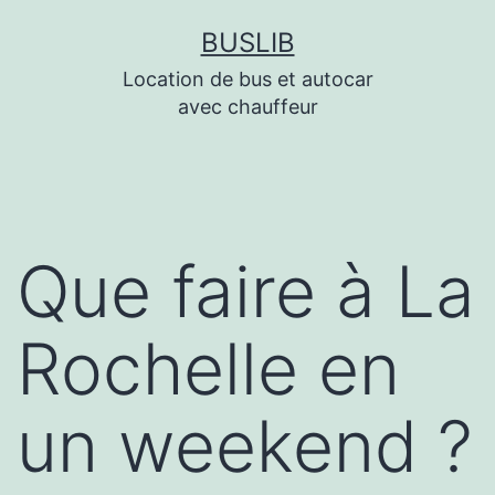
Aller
BUSLIB
au
Location de bus et autocar
contenu
avec chauffeur
Que faire à La
Rochelle en
un weekend ?