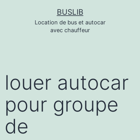
Aller
BUSLIB
au
Location de bus et autocar
contenu
avec chauffeur
louer autocar
pour groupe
de