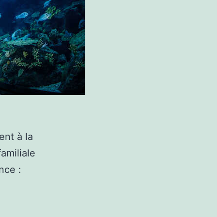
ent à la
familiale
nce :