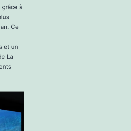
 grâce à
plus
 an. Ce
s et un
de La
rents