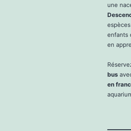
une nace
Descen
espèces 
enfants 
en appre
Réserve
bus
avec
en fran
aquarium