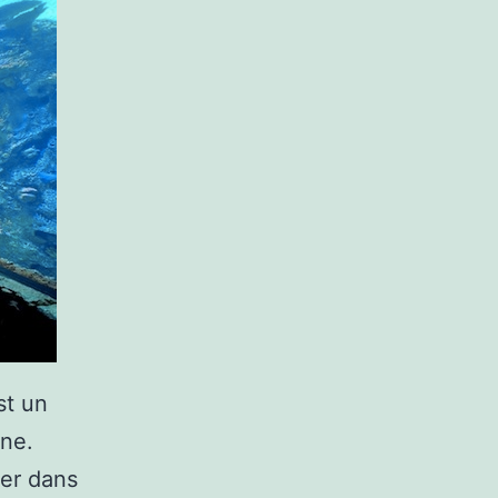
st un
gne.
cer dans