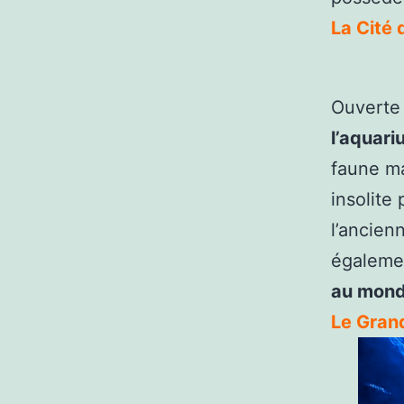
La Cité 
Ouverte
l’aquari
faune ma
insolite
l’ancien
égaleme
au mon
Le Gran