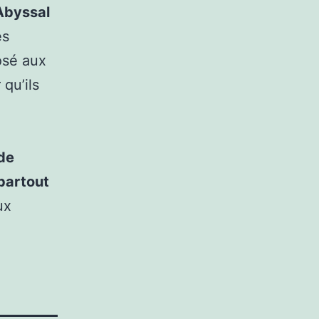
Abyssal
es
osé aux
qu’ils
 de
partout
ux