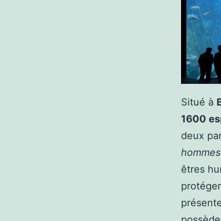
Situé à
1600 e
deux par
hommes
êtres hu
protége
présente
possède