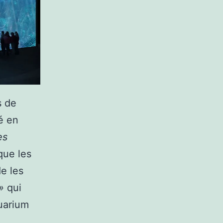
s de
é en
es
que les
e les
»
qui
quarium