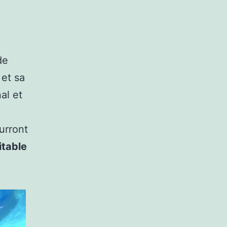
de
et sa
al et
urront
itable