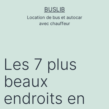
Aller
BUSLIB
au
Location de bus et autocar
contenu
avec chauffeur
Les 7 plus
beaux
endroits en