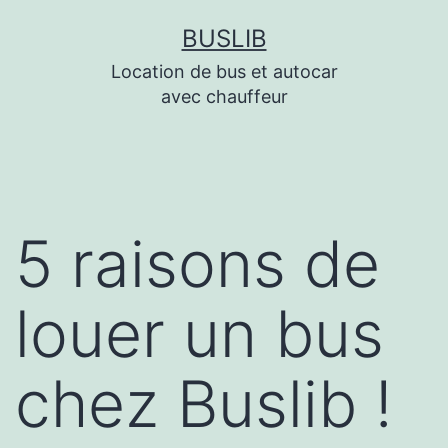
Aller
BUSLIB
au
Location de bus et autocar
contenu
avec chauffeur
5 raisons de
louer un bus
chez Buslib !